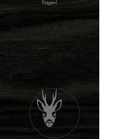
Fragen!
Steaks aus der Keule
Wildart
Wildschwein
TK-Haltbar bis:
18.01.2026