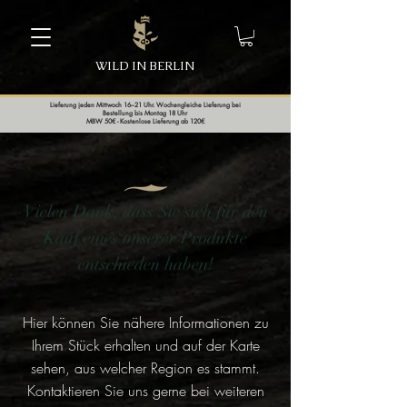
WILD IN BERLIN
Lieferung jeden Mittwoch 16–21 Uhr. Wochengleiche Lieferung bei
Bestellung bis Montag 18 Uhr
MBW 50€ - Kostenlose Lieferung ab 120€
Vielen Dank, dass Sie sich für den
Kauf eines unserer Produkte
entschieden haben!
Hier können Sie nähere Informationen zu
Ihrem Stück erhalten und auf der Karte
sehen, aus welcher Region es stammt.
Kontaktieren Sie uns gerne bei weiteren