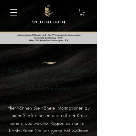
WILD IN BERLIN
Lieferung jeden Mittwoch 16–21 Uhr. Wochengleiche Lieferung bei
Bestellung bis Montag 18 Uhr
MBW 50€ - Kostenlose Lieferung ab 120€
Vielen Dank, dass Sie sich für den
Kauf eines unserer Produkte
entschieden haben!
Hier können Sie nähere Informationen zu
Ihrem Stück erhalten und auf der Karte
sehen, aus welcher Region es stammt.
Kontaktieren Sie uns gerne bei weiteren