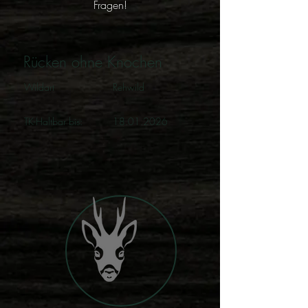
Fragen!
Rücken ohne Knochen
Wildart
Rehwild
TK-Haltbar bis:
18.01.2026