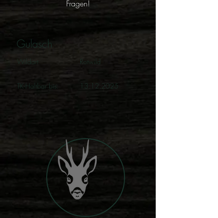
Fragen!
Gulasch
Wildart
Rotwild
TK-Haltbar bis:
13.12.2025