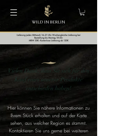
WILD IN BERLIN
Lieferung jeden Mittwoch 16–21 Uhr. Wochengleiche Lieferung bei
Bestellung bis Montag 18 Uhr
MBW 50€ - Kostenlose Lieferung ab 120€
Vielen Dank, dass Sie sich für den
Kauf eines unserer Produkte
entschieden haben!
Hier können Sie nähere Informationen zu
Ihrem Stück erhalten und auf der Karte
sehen, aus welcher Region es stammt.
Kontaktieren Sie uns gerne bei weiteren