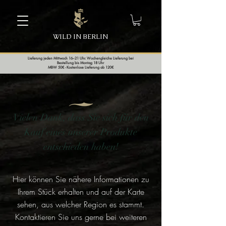
WILD IN BERLIN
Lieferung jeden Mittwoch 16–21 Uhr. Wochengleiche Lieferung bei
Bestellung bis Montag 18 Uhr
MBW 50€ - Kostenlose Lieferung ab 120€
Vielen Dank, dass Sie sich für den
Kauf eines unserer Produkte
entschieden haben!
Hier können Sie nähere Informationen zu
Ihrem Stück erhalten und auf der Karte
sehen, aus welcher Region es stammt.
Kontaktieren Sie uns gerne bei weiteren