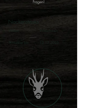
Fragen!
Nackensteaks
Wildart
Wildschwein
TK-Haltbar bis:
13.12.2025