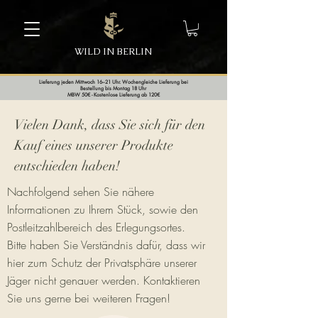
WILD IN BERLIN
Lieferung jeden Mittwoch 16–21 Uhr. Wochengleiche Lieferung bei
Bestellung bis Montag 18 Uhr
MBW 50€ - Kostenlose Lieferung ab 120€
Vielen Dank, dass Sie sich für den
Kauf eines unserer Produkte
entschieden haben!
Nachfolgend sehen Sie nähere
Informationen zu Ihrem Stück, sowie den
Postleitzahlbereich des Erlegungsortes.
Bitte haben Sie Verständnis dafür, dass wir
hier zum Schutz der Privatsphäre unserer
Jäger nicht genauer werden. Kontaktieren
Sie uns gerne bei weiteren Fragen!