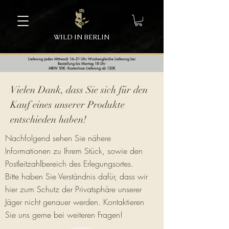
WILD IN BERLIN
Lieferung jeden Mittwoch 16–21 Uhr. Wochengleiche Lieferung bei
Bestellung bis Montag 18 Uhr
MBW 50€ - Kostenlose Lieferung ab 120€
Vielen Dank, dass Sie sich für den
Kauf eines unserer Produkte
entschieden haben!
Nachfolgend sehen Sie nähere
Informationen zu Ihrem Stück, sowie den
Postleitzahlbereich des Erlegungsortes.
Bitte haben Sie Verständnis dafür, dass wir
hier zum Schutz der Privatsphäre unserer
Jäger nicht genauer werden. Kontaktieren
Sie uns gerne bei weiteren Fragen!