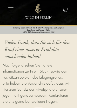
WILD IN BERLIN
Lieferung jeden Mittwoch 16–21 Uhr. Wochengleiche Lieferung bei
Bestellung bis Montag 18 Uhr
MBW 50€ - Kostenlose Lieferung ab 120€
Vielen Dank, dass Sie sich für den
Kauf eines unserer Produkte
entschieden haben!
Nachfolgend sehen Sie nähere
Informationen zu Ihrem Stück, sowie den
Postleitzahlbereich des Erlegungsortes.
Bitte haben Sie Verständnis dafür, dass wir
hier zum Schutz der Privatsphäre unserer
Jäger nicht genauer werden. Kontaktieren
Sie uns gerne bei weiteren Fragen!