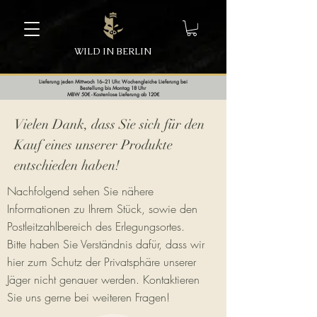
WILD IN BERLIN
Lieferung jeden Mittwoch 16–21 Uhr. Wochengleiche Lieferung bei
Bestellung bis Montag 18 Uhr
MBW 50€ - Kostenlose Lieferung ab 120€
Vielen Dank, dass Sie sich für den
Kauf eines unserer Produkte
entschieden haben!
Nachfolgend sehen Sie nähere
Informationen zu Ihrem Stück, sowie den
Postleitzahlbereich des Erlegungsortes.
Bitte haben Sie Verständnis dafür, dass wir
hier zum Schutz der Privatsphäre unserer
Jäger nicht genauer werden. Kontaktieren
Sie uns gerne bei weiteren Fragen!