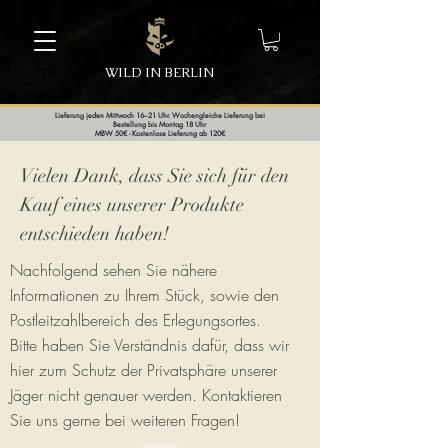
WILD IN BERLIN
Lieferung jeden Mittwoch 16–21 Uhr. Wochengleiche Lieferung bei
Bestellung bis Montag 18 Uhr
MBW 50€ - Kostenlose Lieferung ab 120€
Vielen Dank, dass Sie sich für den
Kauf eines unserer Produkte
entschieden haben!
Nachfolgend sehen Sie nähere
Informationen zu Ihrem Stück, sowie den
Postleitzahlbereich des Erlegungsortes.
Bitte haben Sie Verständnis dafür, dass wir
hier zum Schutz der Privatsphäre unserer
Jäger nicht genauer werden. Kontaktieren
Sie uns gerne bei weiteren Fragen!