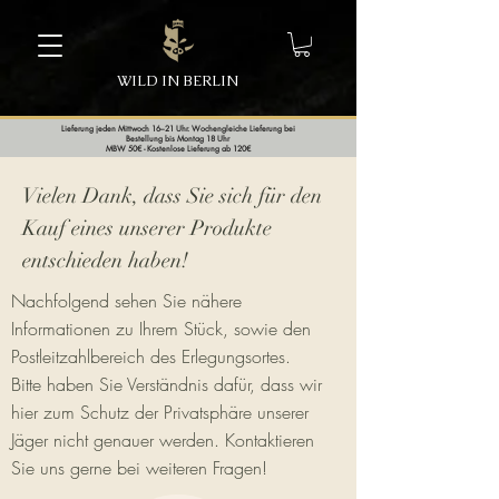
WILD IN BERLIN
Lieferung jeden Mittwoch 16–21 Uhr. Wochengleiche Lieferung bei
Bestellung bis Montag 18 Uhr
MBW 50€ - Kostenlose Lieferung ab 120€
Vielen Dank, dass Sie sich für den
Kauf eines unserer Produkte
entschieden haben!
Nachfolgend sehen Sie nähere
Informationen zu Ihrem Stück, sowie den
Postleitzahlbereich des Erlegungsortes.
Bitte haben Sie Verständnis dafür, dass wir
hier zum Schutz der Privatsphäre unserer
Jäger nicht genauer werden. Kontaktieren
Sie uns gerne bei weiteren Fragen!