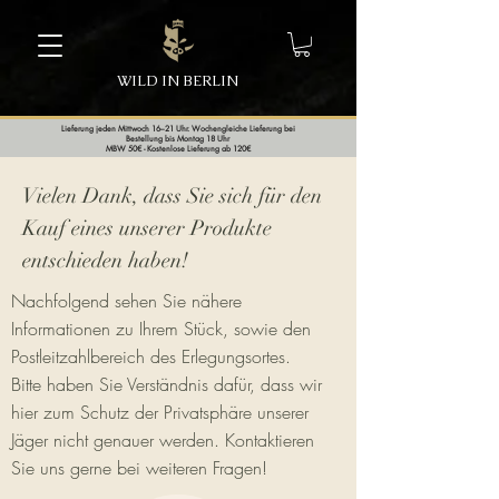
WILD IN BERLIN
Lieferung jeden Mittwoch 16–21 Uhr. Wochengleiche Lieferung bei
Bestellung bis Montag 18 Uhr
MBW 50€ - Kostenlose Lieferung ab 120€
Vielen Dank, dass Sie sich für den
Kauf eines unserer Produkte
entschieden haben!
Nachfolgend sehen Sie nähere
Informationen zu Ihrem Stück, sowie den
Postleitzahlbereich des Erlegungsortes.
Bitte haben Sie Verständnis dafür, dass wir
hier zum Schutz der Privatsphäre unserer
Jäger nicht genauer werden. Kontaktieren
Sie uns gerne bei weiteren Fragen!