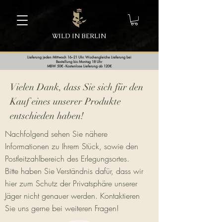
WILD IN BERLIN
Lieferung jeden Mittwoch 16–21 Uhr. Wochengleiche Lieferung bei
Bestellung bis Montag 18 Uhr
MBW 50€ - Kostenlose Lieferung ab 120€
Vielen Dank, dass Sie sich für den
Kauf eines unserer Produkte
entschieden haben!
Nachfolgend sehen Sie nähere
Informationen zu Ihrem Stück, sowie den
Postleitzahlbereich des Erlegungsortes.
Bitte haben Sie Verständnis dafür, dass wir
hier zum Schutz der Privatsphäre unserer
Jäger nicht genauer werden. Kontaktieren
Sie uns gerne bei weiteren Fragen!