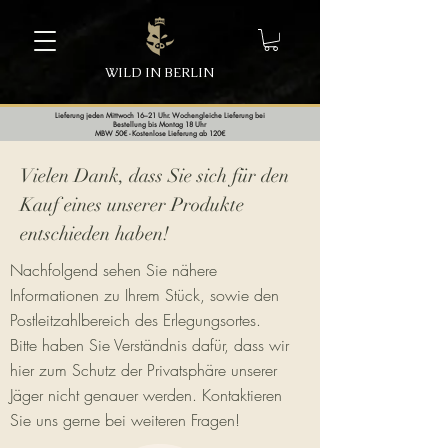
WILD IN BERLIN
Lieferung jeden Mittwoch 16–21 Uhr. Wochengleiche Lieferung bei
Bestellung bis Montag 18 Uhr
MBW 50€ - Kostenlose Lieferung ab 120€
Vielen Dank, dass Sie sich für den
Kauf eines unserer Produkte
entschieden haben!
Nachfolgend sehen Sie nähere
Informationen zu Ihrem Stück, sowie den
Postleitzahlbereich des Erlegungsortes.
Bitte haben Sie Verständnis dafür, dass wir
hier zum Schutz der Privatsphäre unserer
Jäger nicht genauer werden. Kontaktieren
Sie uns gerne bei weiteren Fragen!