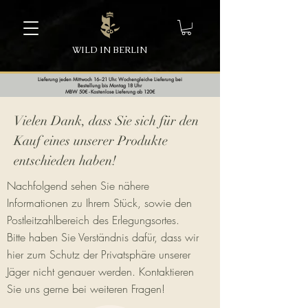
WILD IN BERLIN
Lieferung jeden Mittwoch 16–21 Uhr. Wochengleiche Lieferung bei
Bestellung bis Montag 18 Uhr
MBW 50€ - Kostenlose Lieferung ab 120€
Vielen Dank, dass Sie sich für den
Kauf eines unserer Produkte
entschieden haben!
Nachfolgend sehen Sie nähere
Informationen zu Ihrem Stück, sowie den
Postleitzahlbereich des Erlegungsortes.
Bitte haben Sie Verständnis dafür, dass wir
hier zum Schutz der Privatsphäre unserer
Jäger nicht genauer werden. Kontaktieren
Sie uns gerne bei weiteren Fragen!