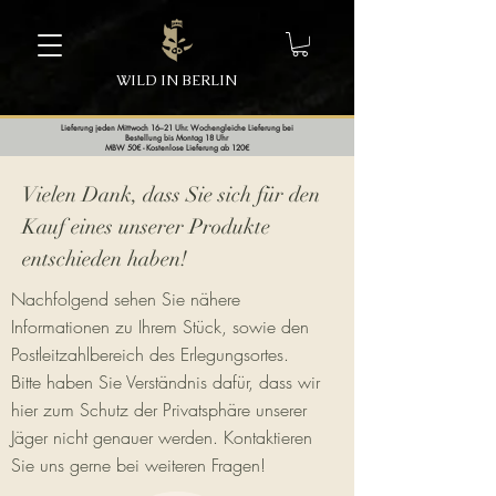
WILD IN BERLIN
Lieferung jeden Mittwoch 16–21 Uhr. Wochengleiche Lieferung bei
Bestellung bis Montag 18 Uhr
MBW 50€ - Kostenlose Lieferung ab 120€
Vielen Dank, dass Sie sich für den
Kauf eines unserer Produkte
entschieden haben!
Nachfolgend sehen Sie nähere
Informationen zu Ihrem Stück, sowie den
Postleitzahlbereich des Erlegungsortes.
Bitte haben Sie Verständnis dafür, dass wir
hier zum Schutz der Privatsphäre unserer
Jäger nicht genauer werden. Kontaktieren
Sie uns gerne bei weiteren Fragen!