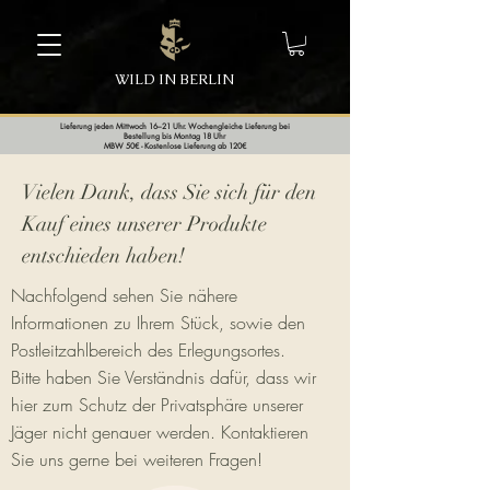
WILD IN BERLIN
Lieferung jeden Mittwoch 16–21 Uhr. Wochengleiche Lieferung bei
Bestellung bis Montag 18 Uhr
MBW 50€ - Kostenlose Lieferung ab 120€
Vielen Dank, dass Sie sich für den
Kauf eines unserer Produkte
entschieden haben!
Nachfolgend sehen Sie nähere
Informationen zu Ihrem Stück, sowie den
Postleitzahlbereich des Erlegungsortes.
Bitte haben Sie Verständnis dafür, dass wir
hier zum Schutz der Privatsphäre unserer
Jäger nicht genauer werden. Kontaktieren
Sie uns gerne bei weiteren Fragen!