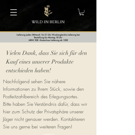
WILD IN BERLIN
Lieferung jeden Mittwoch 16–21 Uhr. Wochengleiche Lieferung bei
Bestellung bis Montag 18 Uhr
MBW 50€ - Kostenlose Lieferung ab 120€
Vielen Dank, dass Sie sich für den
Kauf eines unserer Produkte
entschieden haben!
Nachfolgend sehen Sie nähere
Informationen zu Ihrem Stück, sowie den
Postleitzahlbereich des Erlegungsortes.
Bitte haben Sie Verständnis dafür, dass wir
hier zum Schutz der Privatsphäre unserer
Jäger nicht genauer werden. Kontaktieren
Sie uns gerne bei weiteren Fragen!