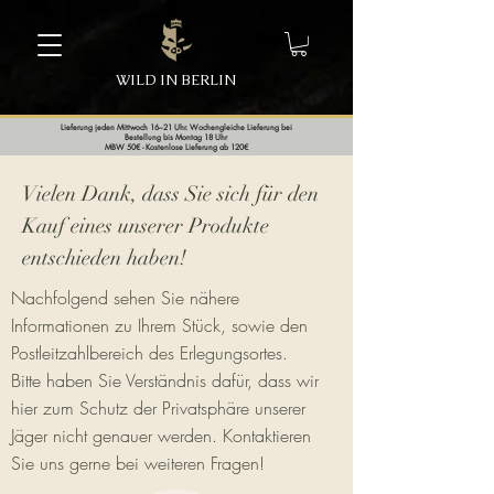
WILD IN BERLIN
Lieferung jeden Mittwoch 16–21 Uhr. Wochengleiche Lieferung bei
Bestellung bis Montag 18 Uhr
MBW 50€ - Kostenlose Lieferung ab 120€
Vielen Dank, dass Sie sich für den
Kauf eines unserer Produkte
entschieden haben!
Nachfolgend sehen Sie nähere
Informationen zu Ihrem Stück, sowie den
Postleitzahlbereich des Erlegungsortes.
Bitte haben Sie Verständnis dafür, dass wir
hier zum Schutz der Privatsphäre unserer
Jäger nicht genauer werden. Kontaktieren
Sie uns gerne bei weiteren Fragen!