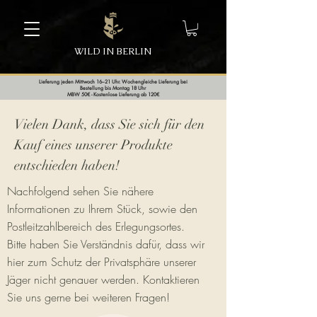
WILD IN BERLIN
Lieferung jeden Mittwoch 16–21 Uhr. Wochengleiche Lieferung bei
Bestellung bis Montag 18 Uhr
MBW 50€ - Kostenlose Lieferung ab 120€
Vielen Dank, dass Sie sich für den
Kauf eines unserer Produkte
entschieden haben!
Nachfolgend sehen Sie nähere
Informationen zu Ihrem Stück, sowie den
Postleitzahlbereich des Erlegungsortes.
Bitte haben Sie Verständnis dafür, dass wir
hier zum Schutz der Privatsphäre unserer
Jäger nicht genauer werden. Kontaktieren
Sie uns gerne bei weiteren Fragen!