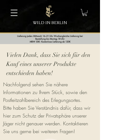
WILD IN BERLIN
Lieferung jeden Mittwoch 16–21 Uhr. Wochengleiche Lieferung bei
Bestellung bis Montag 18 Uhr
MBW 50€ - Kostenlose Lieferung ab 120€
Vielen Dank, dass Sie sich für den
Kauf eines unserer Produkte
entschieden haben!
Nachfolgend sehen Sie nähere
Informationen zu Ihrem Stück, sowie den
Postleitzahlbereich des Erlegungsortes.
Bitte haben Sie Verständnis dafür, dass wir
hier zum Schutz der Privatsphäre unserer
Jäger nicht genauer werden. Kontaktieren
Sie uns gerne bei weiteren Fragen!