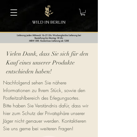
WILD IN BERLIN
Lieferung jeden Mittwoch 16–21 Uhr. Wochengleiche Lieferung bei
Bestellung bis Montag 18 Uhr
MBW 50€ - Kostenlose Lieferung ab 120€
Vielen Dank, dass Sie sich für den
Kauf eines unserer Produkte
entschieden haben!
Nachfolgend sehen Sie nähere
Informationen zu Ihrem Stück, sowie den
Postleitzahlbereich des Erlegungsortes.
Bitte haben Sie Verständnis dafür, dass wir
hier zum Schutz der Privatsphäre unserer
Jäger nicht genauer werden. Kontaktieren
Sie uns gerne bei weiteren Fragen!