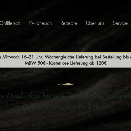
Grillfleisch
Wildfleisch
Rezepte
Über uns
Service
n Mittwoch 16–21 Uhr. Wochengleiche Lieferung bei Bestellung bi
MBW 50€ - Kostenlose Lieferung ab 120€
en Dank, dass Sie sich für den Kauf eines un
Produkte entschieden haben!