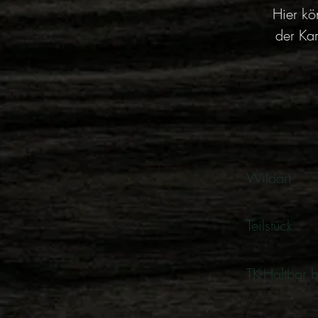
Hier kö
der Kar
Wildart
Teilstück
TK-Haltbar b