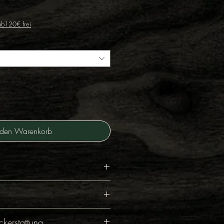
 ab120€ frei
 den Warenkorb
erarbeitet
t
fert Deine Bestellung jeden
kerstattung