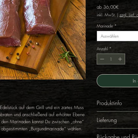
Sale-
ab
36,00€
Preis
inkl. MwSt.
|
zzgl. Lief.
Marinade
*
Auswählen
Anzahl
*
In
Produktinfo
 Edelstück auf dem Grill und ein zartes Muss
anbraten und anschließend auf erhöhter Ebene
stressfrei erlegt
Lieferung
i den Marinaden kannst Du zwischen „ohne“
EU-zertifiziert v
ut abgestimmten „Burgundmarinade“ wählen.
am Stück gereif
Wild in Berlin lie
Rückgabe und Rüc