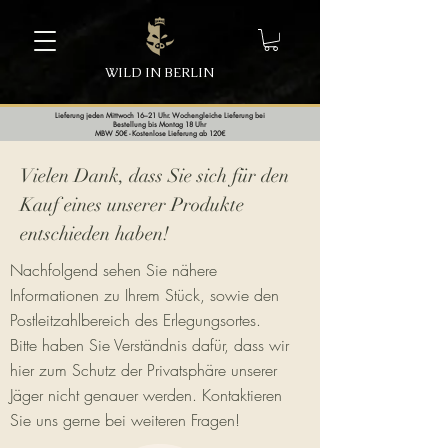
WILD IN BERLIN
Lieferung jeden Mittwoch 16–21 Uhr. Wochengleiche Lieferung bei
Bestellung bis Montag 18 Uhr
MBW 50€ - Kostenlose Lieferung ab 120€
Vielen Dank, dass Sie sich für den
Kauf eines unserer Produkte
entschieden haben!
Nachfolgend sehen Sie nähere
Informationen zu Ihrem Stück, sowie den
Postleitzahlbereich des Erlegungsortes.
Bitte haben Sie Verständnis dafür, dass wir
hier zum Schutz der Privatsphäre unserer
Jäger nicht genauer werden. Kontaktieren
Sie uns gerne bei weiteren Fragen!