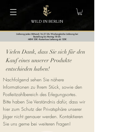
WILD IN BERLIN
Lieferung jeden Mittwoch 16–21 Uhr. Wochengleiche Lieferung bei
Bestellung bis Montag 18 Uhr
MBW 50€ - Kostenlose Lieferung ab 120€
Vielen Dank, dass Sie sich für den
Kauf eines unserer Produkte
entschieden haben!
Nachfolgend sehen Sie nähere
Informationen zu Ihrem Stück, sowie den
Postleitzahlbereich des Erlegungsortes.
Bitte haben Sie Verständnis dafür, dass wir
hier zum Schutz der Privatsphäre unserer
Jäger nicht genauer werden. Kontaktieren
Sie uns gerne bei weiteren Fragen!