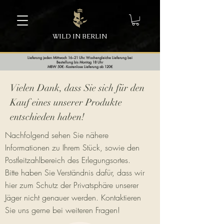
WILD IN BERLIN
Lieferung jeden Mittwoch 16–21 Uhr. Wochengleiche Lieferung bei
Bestellung bis Montag 18 Uhr
MBW 50€ - Kostenlose Lieferung ab 120€
Vielen Dank, dass Sie sich für den
Kauf eines unserer Produkte
entschieden haben!
Nachfolgend sehen Sie nähere
Informationen zu Ihrem Stück, sowie den
Postleitzahlbereich des Erlegungsortes.
Bitte haben Sie Verständnis dafür, dass wir
hier zum Schutz der Privatsphäre unserer
Jäger nicht genauer werden. Kontaktieren
Sie uns gerne bei weiteren Fragen!