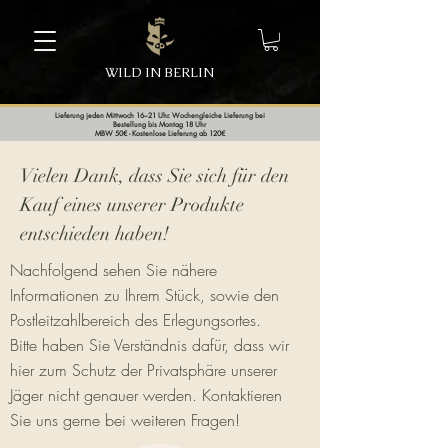
WILD IN BERLIN
Lieferung jeden Mittwoch 16–21 Uhr. Wochengleiche Lieferung bei
Bestellung bis Montag 18 Uhr
MBW 50€ - Kostenlose Lieferung ab 120€
Vielen Dank, dass Sie sich für den
Kauf eines unserer Produkte
entschieden haben!
Nachfolgend sehen Sie nähere
Informationen zu Ihrem Stück, sowie den
Postleitzahlbereich des Erlegungsortes.
Bitte haben Sie Verständnis dafür, dass wir
hier zum Schutz der Privatsphäre unserer
Jäger nicht genauer werden. Kontaktieren
Sie uns gerne bei weiteren Fragen!