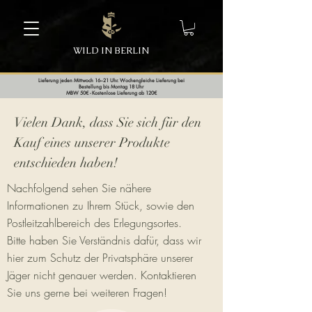
WILD IN BERLIN
Lieferung jeden Mittwoch 16–21 Uhr. Wochengleiche Lieferung bei
Bestellung bis Montag 18 Uhr
MBW 50€ - Kostenlose Lieferung ab 120€
Vielen Dank, dass Sie sich für den
Kauf eines unserer Produkte
entschieden haben!
Nachfolgend sehen Sie nähere
Informationen zu Ihrem Stück, sowie den
Postleitzahlbereich des Erlegungsortes.
Bitte haben Sie Verständnis dafür, dass wir
hier zum Schutz der Privatsphäre unserer
Jäger nicht genauer werden. Kontaktieren
Sie uns gerne bei weiteren Fragen!