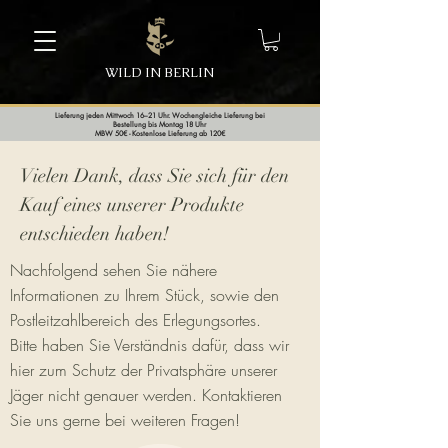
WILD IN BERLIN
Lieferung jeden Mittwoch 16–21 Uhr. Wochengleiche Lieferung bei
Bestellung bis Montag 18 Uhr
MBW 50€ - Kostenlose Lieferung ab 120€
Vielen Dank, dass Sie sich für den
Kauf eines unserer Produkte
entschieden haben!
Nachfolgend sehen Sie nähere
Informationen zu Ihrem Stück, sowie den
Postleitzahlbereich des Erlegungsortes.
Bitte haben Sie Verständnis dafür, dass wir
hier zum Schutz der Privatsphäre unserer
Jäger nicht genauer werden. Kontaktieren
Sie uns gerne bei weiteren Fragen!